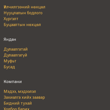
Үйлчилгээний нөхцөл
Нууцлалын бодлого
Хүргэлт
Буцаалтын нөхцөл
Яндан
Дулаалгатай
Дулаалгагүй
Муфьт
Бусад
Компани
Мэдээ, мэдээлэл
Захиалга хийх заавар
Бидний тухай
Холбоо барих