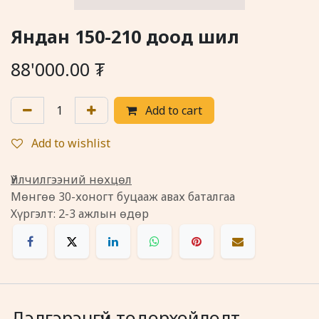
Яндан 150-210 доод шил
88'000.00
₮
Add to cart
Add to wishlist
Үйлчилгээний нөхцөл
Мөнгөө 30-хоногт буцааж авах баталгаа
Хүргэлт: 2-3 ажлын өдөр
Дэлгэрэнгүй тодорхойлолт