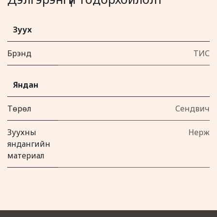
Зуух
Брэнд
ТИС
Яндан
Төрөл
Сендвич
Зуухны
Нерж
яндангийн
материал