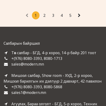
бөгөөд хийн, хатуу эсвэл
шингэн түлшний бүхий
одоо байгаа халаалтын
системд нэмэлт болгон
1
2
3
4
5
ашиглаж болно.
всаархан байдал
Бүтэгдэхүүн хэмжээс
580*250*150 мм байна.
Онцлог:
Хөлдөдггүй дулаан зөөгчийг
Салбарын байршил
ашиглах боломж.
Зэвэрдэггүй гангаар
Төв салбар - БГД, 4-р хороо, 14-р байр 201 тоот
хийсэн ТЭН халаалтын
элемент солих болмжтой.
+(976) 8080-3393, 8080-1713
Эрчим хүчийг 6-аас 9 кВт
sales@modern.mn
хүртэл нэмэгдүүлэх
боломж.
0-ээс 90 С хүртэл
температурын тохируулга.
Мишээл салбар, Show room - ХУД, 2-р хороо,
Халаалтын элементийн
Мишээл барилгын их дэлгүүр 2 давхарт, 42 павилон
нэгжийн "хуурай" бүсийг
бүрэн хасна.
+(976) 8080-3393, 8080-5868
Бүх төрөл цахилгаан
sales1@modern.mn
сүлжээнд холбогдох олон
талт байдал.
Ажлын даралт 6 АТМ
хүртэл.
Агуулах, Бараа олголт - БГД, 5-р хороо, Техник