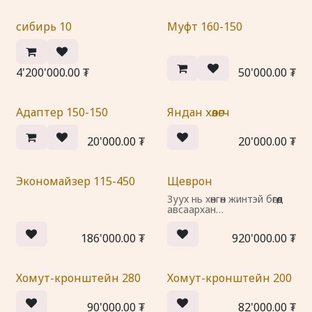
сибирь 10
Муфт 160-150
4'200'000.00
₮
50'000.00
₮
Адаптер 150-150
Яндан хөөлөгч
20'000.00
₮
20'000.00
₮
Экономайзер 115-450
Щеврон
Зуух нь хөнгөн жинтэй бөгөөд
авсаархан
50-60 м3 эзэлхүүнтэй
талбайг халаах
186'000.00
₮
920'000.00
₮
боломжтой юм
Зууханд хоолоо халааж,
ус буцалгаж болно
Аялах явцад зуухны
Хомут-кронштейн 280
Хомут-кронштейн 200
жижиг элементуутд нь
зуух дотор багтдаг байна
Ямар ч үүргэвч, цүнхэнд
90'000.00
₮
82'000.00
₮