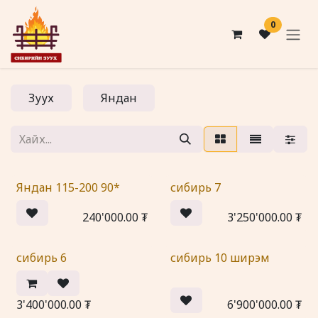
Skip to Content
0
Зуух
Яндан
Яндан 115-200 90*
сибирь 7
240'000.00
₮
3'250'000.00
₮
сибирь 6
сибирь 10 ширэм
3'400'000.00
₮
6'900'000.00
₮