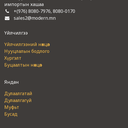
Дуу чимээгүй ажиллагаа.
импортын хашаа
Амар хэрэглээ болон
засьарлах боломжтой.
+(976) 8080-7976, 8080-0170
Хамгаалалтын зэрэг IP21.
sales2@modern.mn
Халаах талбайн хэмжээ,
м²:...........50-90
Түлш:..............................................
Үйлчилгээ
Зориулалт:.....................................
хэрэглээ,байгууламж
Нэмэлт
Үйлчилгээний нөхцөл
үзүүлэлт:.............................суур
Нууцлалын бодлого
тэн
Хүргэлт
Буцаалтын нөхцөл
Яндан
Дулаалгатай
Дулаалгагүй
Муфьт
Бусад