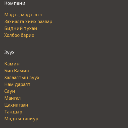
Компани
Мэдээ, мэдээлэл
Захиалга хийх заавар
Бидний тухай
Холбоо барих
Зуух
Камин
Био Камин
Халаалтын зуух
Нам даралт
Саун
Мангал
Цахилгаан
Тандыр
Модны тавиур