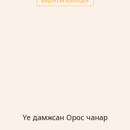
Бидэнтэй холбогдох
Үе дамжсан Орос чанар