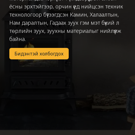
ёсны эрхтэйгээр, орчин үед нийцсэн техник
технологоор бүтээгдсэн Камин, Халаалтын,
Нам даралтын, Гадаах зуух гэм мэт бүхий л
төрлийн зуух, зуухны материалыг нийлүүлж
байна.
Бидэнтэй холбогдох