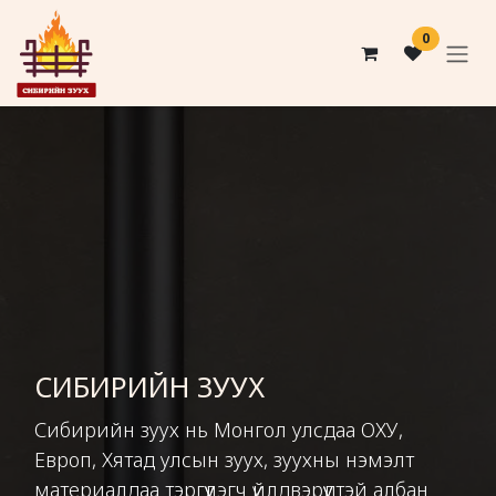
Skip to Content
0
СИБИРИЙН ЗУУХ
Сибирийн зуух нь Монгол улсдаа ОХУ,
Европ, Хятад улсын зуух, зуухны нэмэлт
материалдаа тэргүүлэгч үйлдвэрүүдтэй албан