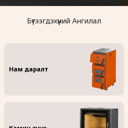
Бүтээгдэхүүний Ангилал
Нам даралт
Камин зуух