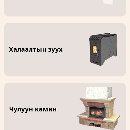
Халаалтын зуух
Чулуун камин