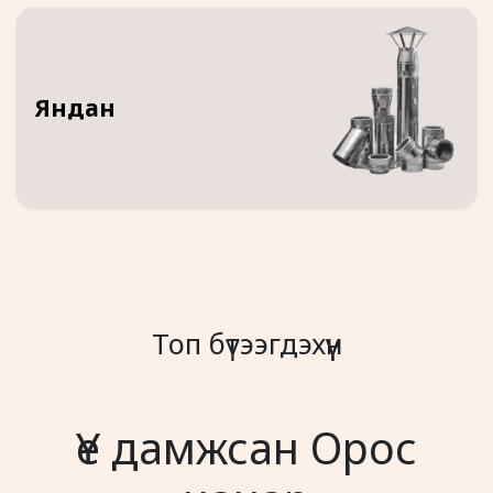
Яндан
Топ бүтээгдэхүүн
Үе дамжсан Орос