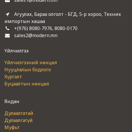
sales1@modern.mn
Агуулах, Бараа олголт - БГД, 5-р хороо, Техник
импортын хашаа
+(976) 8080-7976, 8080-0170
sales2@modern.mn
Үйлчилгээ
Үйлчилгээний нөхцөл
Нууцлалын бодлого
Хүргэлт
Буцаалтын нөхцөл
Яндан
Дулаалгатай
Дулаалгагүй
Муфьт