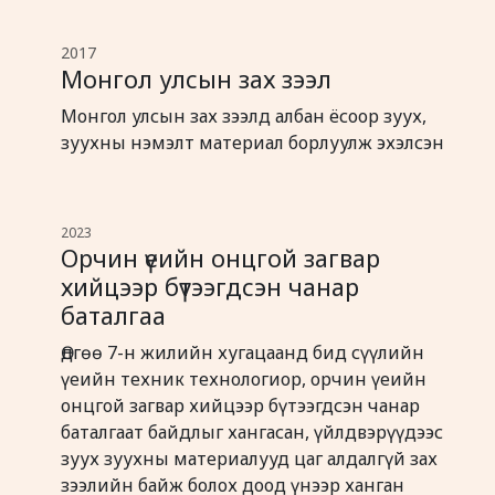
2017
Монгол улсын зах зээл
Монгол улсын зах зээлд албан ёсоор зуух,
зуухны нэмэлт материал борлуулж эхэлсэн
2023
Орчин үеийн онцгой загвар
хийцээр бүтээгдсэн чанар
баталгаа
Өдгөө 7-н жилийн хугацаанд бид сүүлийн
үеийн техник технологиор, орчин үеийн
онцгой загвар хийцээр бүтээгдсэн чанар
баталгаат байдлыг хангасан, үйлдвэрүүдээс
зуух зуухны материалууд цаг алдалгүй зах
зээлийн байж болох доод үнээр ханган