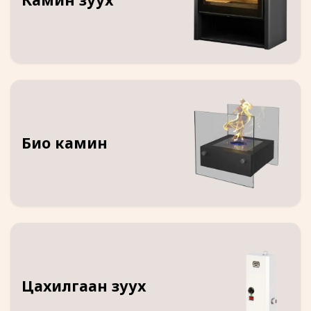
Био камин
Цахилгаан зуух