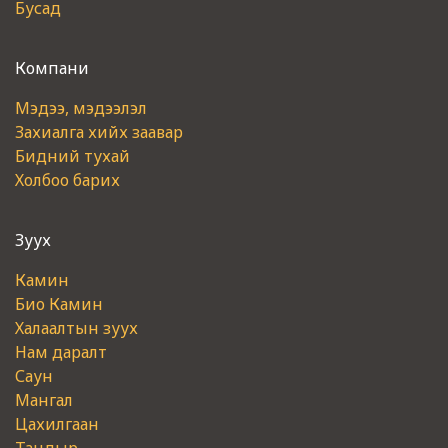
Бусад
Компани
Мэдээ, мэдээлэл
Захиалга хийх заавар
Бидний тухай
Холбоо барих
Зуух
Камин
Био Камин
Халаалтын зуух
Нам даралт
Саун
Мангал
Цахилгаан