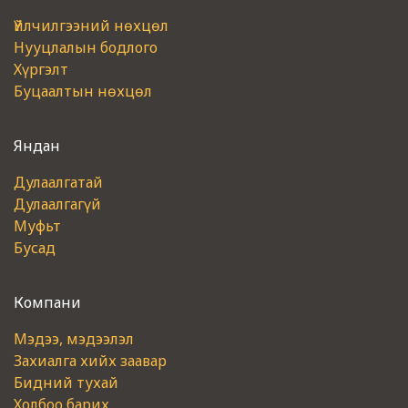
Үйлчилгээний нөхцөл
Нууцлалын бодлого
Хүргэлт
Буцаалтын нөхцөл
Яндан
Дулаалгатай
Дулаалгагүй
Муфьт
Бусад
Компани
Мэдээ, мэдээлэл
Захиалга хийх заавар
Бидний тухай
Холбоо барих