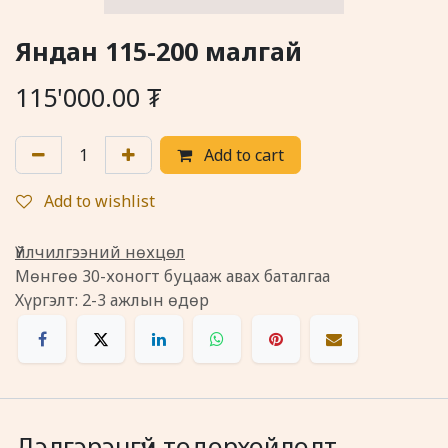
Яндан 115-200 малгай
115'000.00
₮
Add to cart
Add to wishlist
Үйлчилгээний нөхцөл
Мөнгөө 30-хоногт буцааж авах баталгаа
Хүргэлт: 2-3 ажлын өдөр
Дэлгэрэнгүй тодорхойлолт