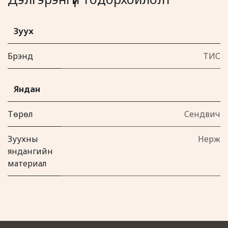
Зуух
Брэнд
ТИС
Яндан
Төрөл
Сендвич
Зуухны
Нерж
яндангийн
материал