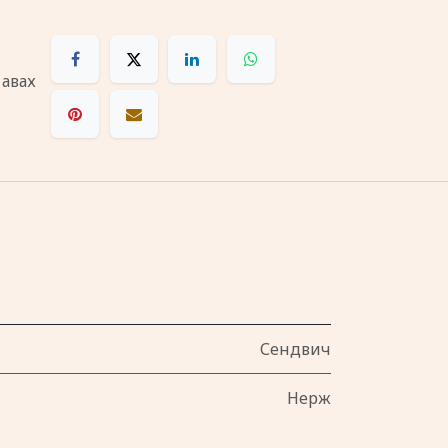
 авах
Сендвич
Нерж