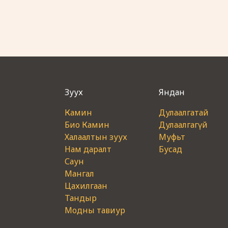
Зуух
Яндан
Камин
Дулаалгатай
Био Камин
Дулаалгагүй
Халаалтын зуух
Муфьт
Нам даралт
Бусад
Саун
Мангал
Цахилгаан
Тандыр
Модны тавиур