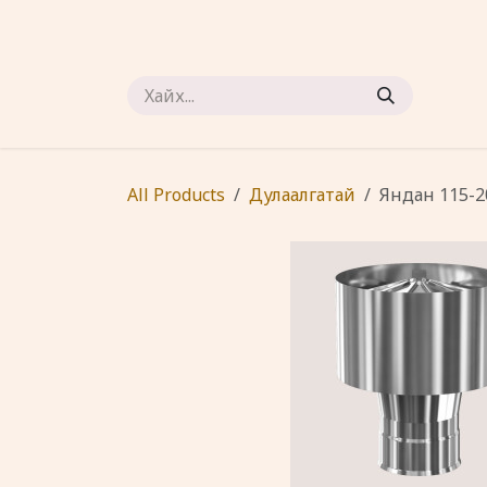
Skip to Content
Нүүр
Дэлгүүр
Бидний тухай
Холбоо барих
All Products
Дулаалгатай
Яндан 115-2