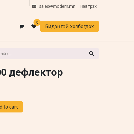
Нэвтрэх
sales@modern.mn
0
Бидэнтэй холбогдох
00 дефлектор
 to cart