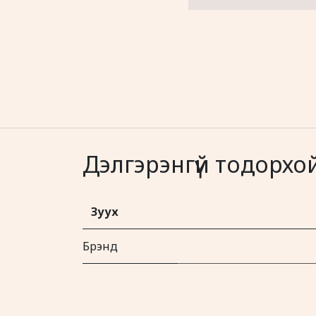
Дэлгэрэнгүй тодорхо
Зуух
Брэнд