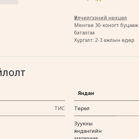
Үйлчилгээний нөхцөл
Мөнгөө 30-хоногт буцааж
баталгаа
Хүргэлт: 2-3 ажлын өдөр
йлолт
Яндан
ТИС
Төрөл
Зуухны
яндангийн
материал