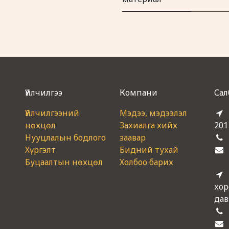
Үйлчилгээ
Компани
Сал
Үйлчилгээний
Мэдээ, мэдээлэл
нөхцөл
Захиалга хийх
201
Нууцлалын бодлого
заавар
Хүргэлт
Бидний тухай
Буцаалтын нөхцөл
Холбоо барих
хор
дав